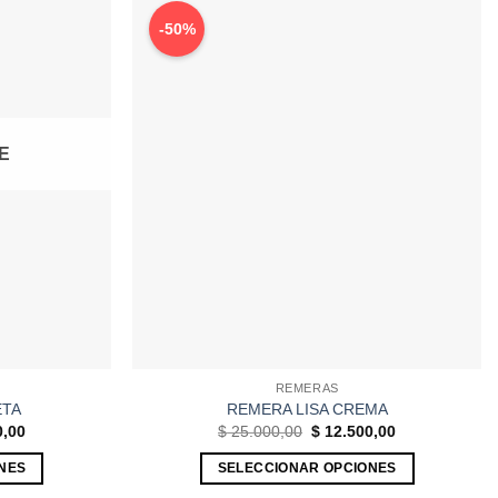
-50%
E
REMERAS
ETA
REMERA LISA CREMA
El
El
El
0,00
$
25.000,00
$
12.500,00
precio
precio
precio
actual
original
actual
NES
SELECCIONAR OPCIONES
es:
era:
es:
,00.
$ 12.500,00.
$ 25.000,00.
$ 12.500,00.
Este