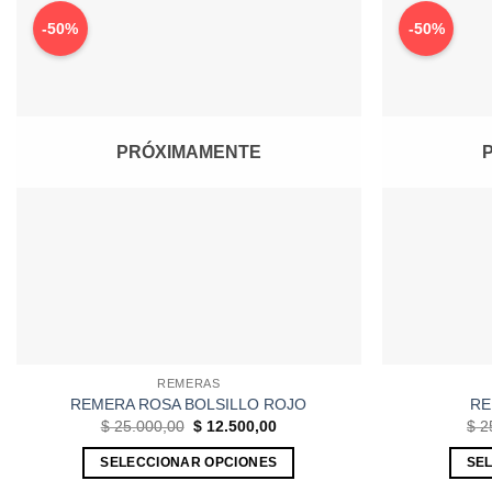
-50%
-50%
PRÓXIMAMENTE
REMERAS
REMERA ROSA BOLSILLO ROJO
RE
El
El
$
25.000,00
$
12.500,00
$
2
precio
precio
original
actual
SELECCIONAR OPCIONES
SE
era:
es:
$ 25.000,00.
$ 12.500,00.
Este