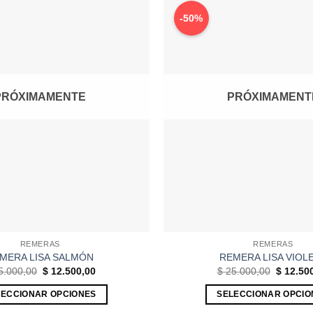
-50%
PRÓXIMAMENTE
PRÓXIMAMENT
REMERAS
REMERAS
MERA LISA SALMÓN
REMERA LISA VIOL
El
El
El
5.000,00
$
12.500,00
$
25.000,00
$
12.50
precio
precio
precio
original
actual
original
LECCIONAR OPCIONES
SELECCIONAR OPCIO
era:
es:
era:
$ 25.000,00.
$ 12.500,00.
$ 25.000
Este
Este