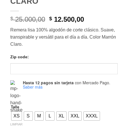
CLARO
El
El
25.000,00
12.500,00
$
$
precio
precio
Remera lisa 100% algodón de corte clásico. Suave,
original
actual
transpirable y versátil para el día a día. Color Marrón
era:
es:
Claro.
$ 25.000,00.
$ 12.500,00.
Zip code:
Hasta 12 pagos sin tarjeta
con Mercado Pago.
Saber más
Talle
XS
S
M
L
XL
XXL
XXXL
LIMPIAR