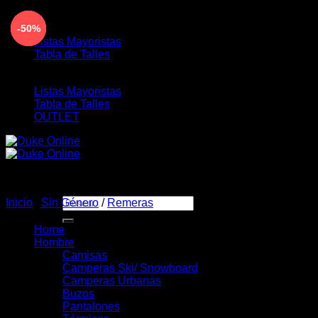
Saltar
ENVÍO GRATIS PARA COMPRAS MAYORES A $190.00
-50%
-50%
-50%
-50%
-50%
-50%
-50%
al
Listas Mayoristas
contenido
Tabla de Talles
Listas Mayoristas
Tabla de Talles
OUTLET
Buscar
Inicio
/
Sin Género
/
Remeras
por:
Home
Hombre
Camisas
Camperas Ski/ Snowboard
Camperas Urbanas
Buzos
Pantalones