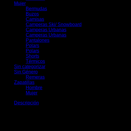
Mujer
Bermudas
Buzos
Camisas
Camperas Ski/ Snowboard
Camperas Urbanas
Camperas Urbanas
Pantalones
Polars
Polars
Shorts
Térmicos
Sin categorizar
Sin Género
Remeras
Zapatillas
Hombre
Mujer
Descripción
Remera DUKE: el básico con sello de 
La Remera DUKE es ese básico de algodón que suma identidad 