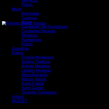
Térmicos
Polars
Mujer
Bermudas
Camisas
Buzos
Camperas Ski/ Snowboard
Camperas Urbanas
Térmicos
Pantalones
Polars
Zapatillas
Riders
Cristian Almonacid
Justina Pastrana
Nahuel Medrano
Lautaro Freeman
Manu Barragán
Marcos Mavric
Nano Cataldi
Santi Gamen
Silvestre Comesana
Videos
OUTLET