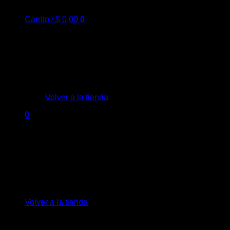
Carrito /
$
0,00
0
No hay productos en el carrito.
Volver a la tienda
0
Carrito
No hay productos en el carrito.
Volver a la tienda