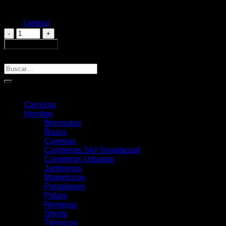
XXXL
Limpiar
Remera
DUKE
Añadir al carrito
Salmón
Buscar
cantidad
Buscar
por:
Categorías
Camisas
Hombre
Bermudas
Buzos
Camisas
Camperas Ski/ Snowboard
Camperas Urbanas
Jardineros
Mamelucos
Pantalones
Polars
Remeras
Shorts
Térmicos