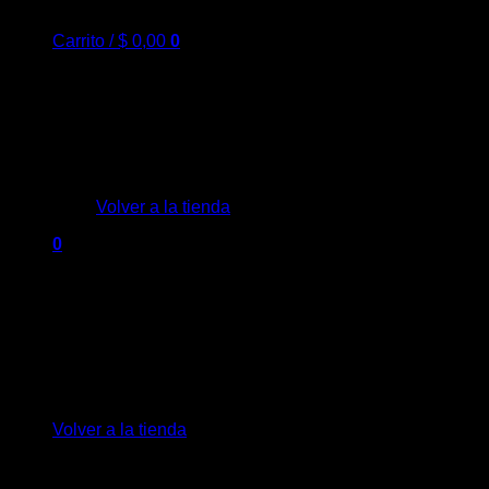
Carrito /
$
0,00
0
No hay productos en el carrito.
Volver a la tienda
0
Carrito
No hay productos en el carrito.
Volver a la tienda