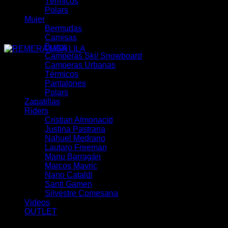
Térmicos
Polars
Mujer
Bermudas
Camisas
Buzos
Camperas Ski/ Snowboard
Camperas Urbanas
Térmicos
Pantalones
Polars
Zapatillas
Riders
Cristian Almonacid
Justina Pastrana
Nahuel Medrano
Lautaro Freeman
Manu Barragán
Marcos Mavric
Nano Cataldi
Santi Gamen
Silvestre Comesana
Videos
OUTLET