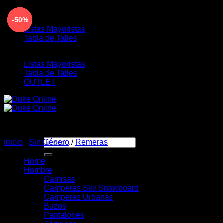
Saltar
ENVÍO GRATIS PARA COMPRAS MAYORES A $190.00
-50%
-50%
-50%
-50%
-50%
al
Listas Mayoristas
contenido
Tabla de Talles
Listas Mayoristas
Tabla de Talles
OUTLET
Buscar
Inicio
/
Sin Género
/
Remeras
por:
Home
Hombre
Camisas
Camperas Ski/ Snowboard
Camperas Urbanas
Buzos
Pantalones