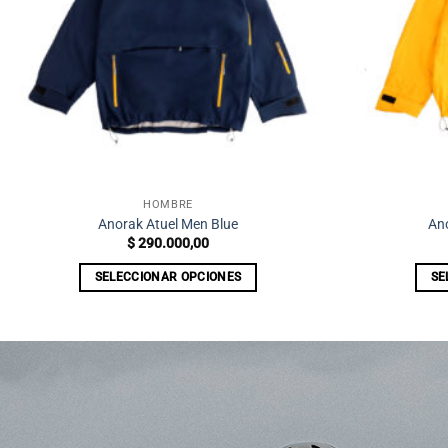
HOMBRE
Anorak Atuel Men Blue
Ano
$
290.000,00
SELECCIONAR OPCIONES
SE
Este
producto
tiene
múltiples
variantes.
Las
opciones