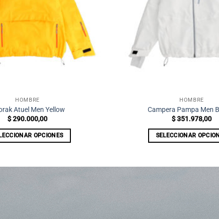
HOMBRE
HOMBRE
rak Atuel Men Yellow
Campera Pampa Men B
$
290.000,00
$
351.978,00
LECCIONAR OPCIONES
SELECCIONAR OPCIO
Este
Este
producto
producto
tiene
tiene
múltiples
múltiples
variantes.
variantes
Las
Las
opciones
opciones