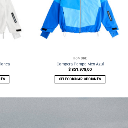
HOMBRE
lanca
Campera Pampa Men Azul
$
351.978,00
NES
SELECCIONAR OPCIONES
Este
producto
tiene
múltiples
.
variantes.
Las
opciones