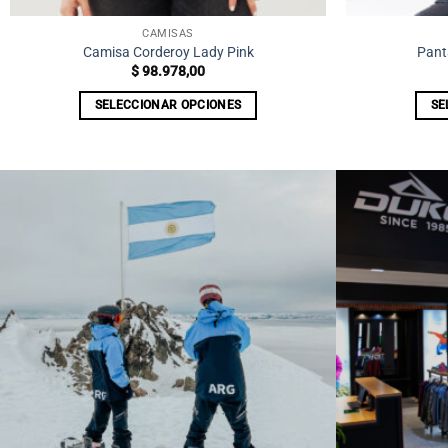
CAMISAS
Camisa Corderoy Lady Pink
Pant
$
98.978,00
SELECCIONAR OPCIONES
SE
Este
producto
tiene
múltiples
variantes.
Las
opciones
se
pueden
elegir
en
la
página
de