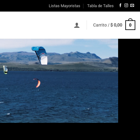
Listas Mayoristas
Tabla de Talles
0
Carrito /
$
0,00