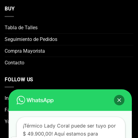
producto
producto
BUY
Tabla de Talles
Seguimiento de Pedidos
Compra Mayorista
Contacto
FOLLOW US
Instagram
Facebook
You Tube
¡Térmico Lady Coral puede ser tuyo por
$ 49.900,00! Aquí estamos para