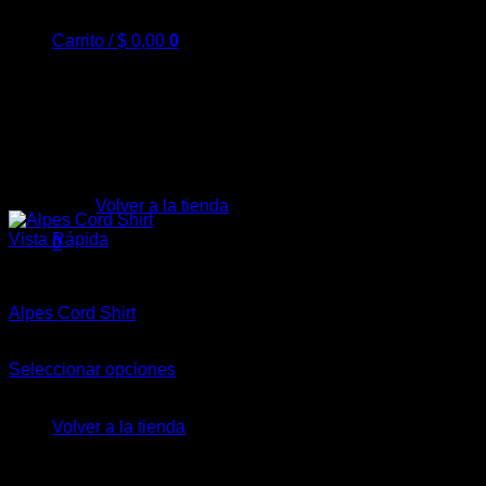
Carrito /
$
0,00
0
No hay productos en el carrito.
Volver a la tienda
Vista Rápida
0
Carrito
Camisas
Alpes Cord Shirt
$
109.978,00
Seleccionar opciones
Este
No hay productos en el carrito.
producto
Volver a la tienda
tiene
múltiples
variantes.
Las