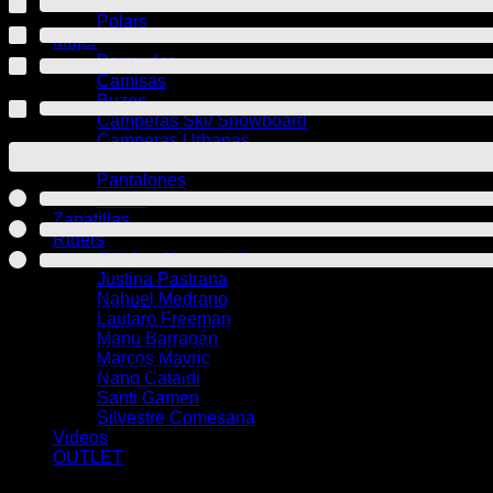
Térmicos
Polars
Mujer
Bermudas
Camisas
Buzos
Camperas Ski/ Snowboard
Camperas Urbanas
Térmicos
Pantalones
Polars
Zapatillas
Riders
Cristian Almonacid
Justina Pastrana
Nahuel Medrano
Explorá nuestra Colección de Camisas
Lautaro Freeman
Descubrí una amplia variedad de camisas pensadas para todo 
Manu Barragán
camisas ofrecen comodidad, estilo y versatilidad. Perfectas pa
Marcos Mavric
aseguran durabilidad y confort. Encontrá la que más se adapte 
Nano Cataldi
Santi Gamen
Silvestre Comesana
Videos
OUTLET