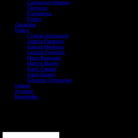
Camperas Urbanas
Térmicos
Pantalones
Polars
Zapatillas
Riders
Cristian Almonacid
Justina Pastrana
Nahuel Medrano
Lautaro Freeman
Manu Barragán
Marcos Mavric
Nano Cataldi
Santi Gamen
Silvestre Comesana
Videos
Acceder
Newsletter
Acceder
Obligatorio
Nombre de usuario o correo electrónico
*