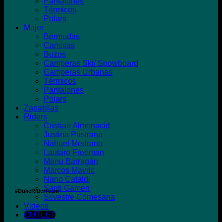
Pantalones
Térmicos
Polars
Mujer
Bermudas
Camisas
Buzos
Camperas Ski/ Snowboard
Camperas Urbanas
Térmicos
Pantalones
Polars
Zapatillas
Riders
Cristian Almonacid
Justina Pastrana
Nahuel Medrano
Lautaro Freeman
Manu Barragán
Marcos Mavric
Nano Cataldi
Santi Gamen
#DukeRiderTeam
Silvestre Comesana
Videos
OUTLET