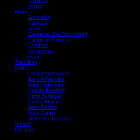
Térmicos
Polars
Mujer
Bermudas
Camisas
Buzos
Camperas Ski/ Snowboard
Camperas Urbanas
Térmicos
Pantalones
Polars
Zapatillas
Riders
Cristian Almonacid
Justina Pastrana
Nahuel Medrano
Lautaro Freeman
Manu Barragán
Marcos Mavric
Nano Cataldi
Santi Gamen
Silvestre Comesana
Videos
OUTLET