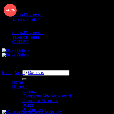
Saltar
ENVÍO GRATIS PARA COMPRAS MAYORES A $190.00
-40%
-40%
-40%
-40%
-40%
-40%
-40%
-40%
al
Listas Mayoristas
contenido
Tabla de Talles
Listas Mayoristas
Tabla de Talles
OUTLET
Buscar
Inicio
/
Mujer
/
Camisas
por:
Home
Hombre
Camisas
Camperas Ski/ Snowboard
Camperas Urbanas
Buzos
Pantalones