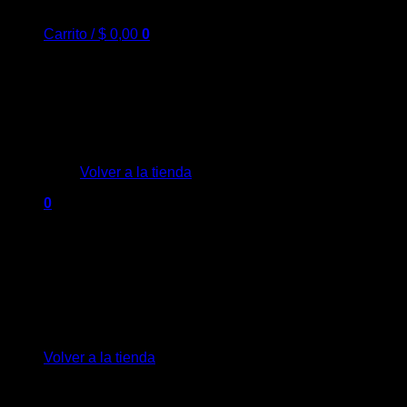
Carrito /
$
0,00
0
No hay productos en el carrito.
Volver a la tienda
0
Carrito
No hay productos en el carrito.
Volver a la tienda