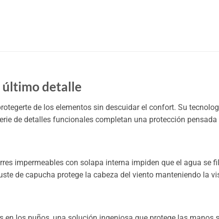
último detalle
otegerte de los elementos sin descuidar el confort. Su tecnolo
erie de detalles funcionales completan una protección pensada p
es impermeables con solapa interna impiden que el agua se filtre
ajuste de capucha protege la cabeza del viento manteniendo la vis
es en los puños, una solución ingeniosa que protege las manos s