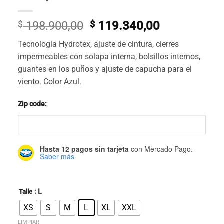
El
El
$
198.900,00
$
119.340,00
precio
precio
Tecnología Hydrotex, ajuste de cintura, cierres
original
actual
impermeables con solapa interna, bolsillos internos,
era:
es:
guantes en los puños y ajuste de capucha para el
$ 198.900,00.
$ 119.340,0
viento. Color Azul.
Zip code:
Hasta 12 pagos sin tarjeta
con Mercado Pago.
Saber más
: L
Talle
XS
S
M
L
XL
XXL
LIMPIAR