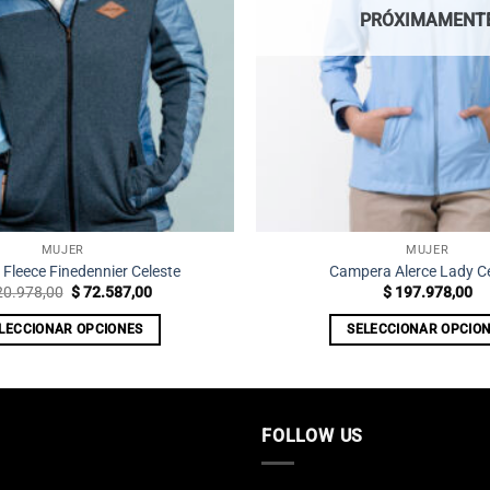
PRÓXIMAMENT
MUJER
MUJER
 Fleece Finedennier Celeste
Campera Alerce Lady Ce
El
El
0.978,00
$
72.587,00
$
197.978,00
precio
precio
original
actual
LECCIONAR OPCIONES
SELECCIONAR OPCIO
era:
es:
$ 120.978,00.
$ 72.587,00.
Este
Este
producto
producto
tiene
tiene
múltiples
múltiples
FOLLOW US
variantes.
variantes
Las
Las