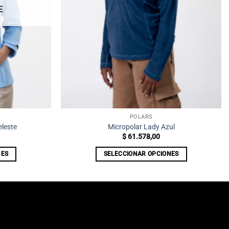
E
POLARS
leste
Micropolar Lady Azul
$
61.578,00
NES
SELECCIONAR OPCIONES
Este
producto
tiene
múltiples
.
variantes.
Las