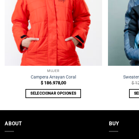
MUJER
Campera Arrayan Coral
Sweater
$
186.978,00
$
12
SELECCIONAR OPCIONES
SE
Este
producto
tiene
múltiples
ABOUT
BUY
variantes.
Las