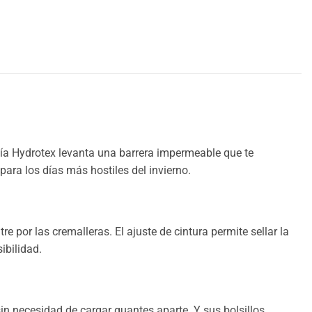
gía Hydrotex levanta una barrera impermeable que te
ara los días más hostiles del invierno.
 por las cremalleras. El ajuste de cintura permite sellar la
ibilidad.
in necesidad de cargar guantes aparte. Y sus bolsillos