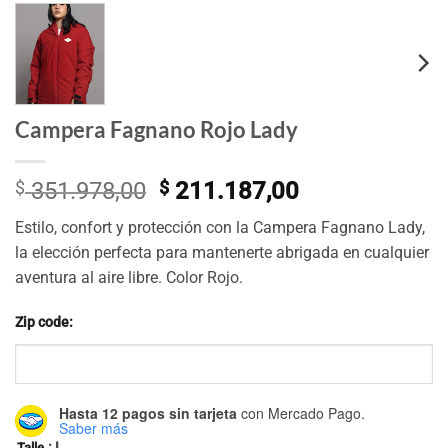
Campera Fagnano Rojo Lady
El
El
$
351.978,00
$
211.187,00
precio
precio
Estilo, confort y protección con la Campera Fagnano Lady,
original
actual
la elección perfecta para mantenerte abrigada en cualquier
era:
es:
aventura al aire libre. Color Rojo.
$ 351.978,00.
$ 211.187,00
Zip code:
Hasta 12 pagos sin tarjeta
con Mercado Pago.
Saber más
: L
Talle