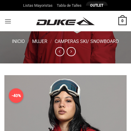
Saltar
Listas Mayoristas
Tabla de Talles
OUTLET
al
contenido
0
INICIO
/
MUJER
/
CAMPERAS SKI/ SNOWBOARD
-40%