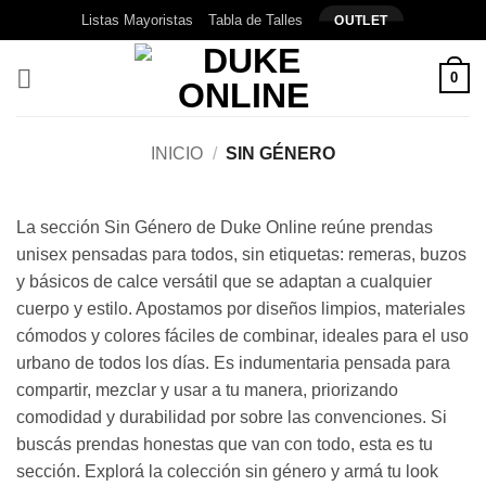
Saltar
Listas Mayoristas
Tabla de Talles
OUTLET
al
contenido
0
INICIO
/
SIN GÉNERO
La sección Sin Género de Duke Online reúne prendas
unisex pensadas para todos, sin etiquetas: remeras, buzos
y básicos de calce versátil que se adaptan a cualquier
cuerpo y estilo. Apostamos por diseños limpios, materiales
cómodos y colores fáciles de combinar, ideales para el uso
urbano de todos los días. Es indumentaria pensada para
compartir, mezclar y usar a tu manera, priorizando
comodidad y durabilidad por sobre las convenciones. Si
buscás prendas honestas que van con todo, esta es tu
sección. Explorá la colección sin género y armá tu look