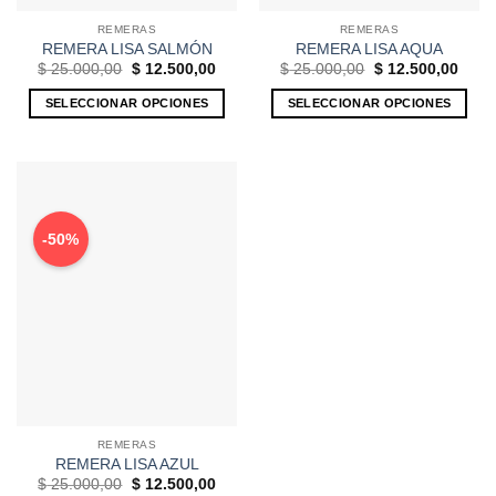
de
producto
REMERAS
REMERAS
producto
REMERA LISA SALMÓN
REMERA LISA AQUA
El
El
El
El
$
25.000,00
$
12.500,00
$
25.000,00
$
12.500,00
precio
precio
precio
preci
original
actual
original
actua
SELECCIONAR OPCIONES
SELECCIONAR OPCIONES
era:
es:
era:
es:
$ 25.000,00.
$ 12.500,00.
$ 25.000,00.
$ 12.
Este
Este
producto
producto
tiene
tiene
múltiples
múltiples
variantes.
variantes.
-50%
Las
Las
opciones
opciones
se
se
pueden
pueden
elegir
elegir
en
en
la
la
página
página
de
de
REMERAS
producto
producto
REMERA LISA AZUL
El
El
$
25.000,00
$
12.500,00