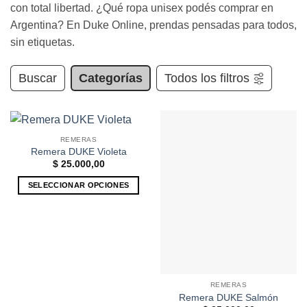
con total libertad. ¿Qué ropa unisex podés comprar en
Argentina? En Duke Online, prendas pensadas para todos,
sin etiquetas.
Buscar
Categorías
Todos los filtros
REMERAS
Remera DUKE Violeta
$
25.000,00
SELECCIONAR OPCIONES
Este
producto
tiene
múltiples
variantes.
Las
REMERAS
opciones
Remera DUKE Salmón
se