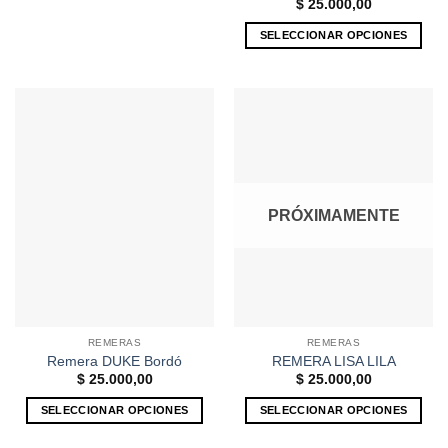
$
25.000,00
pueden
elegir
SELECCIONAR OPCIONES
en
Este
la
producto
página
tiene
de
múltiples
producto
variantes.
Las
opciones
se
PRÓXIMAMENTE
pueden
elegir
en
la
página
de
REMERAS
REMERAS
producto
Remera DUKE Bordó
REMERA LISA LILA
$
25.000,00
$
25.000,00
SELECCIONAR OPCIONES
SELECCIONAR OPCIONES
Este
Este