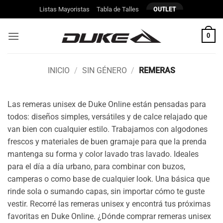
Saltar
Listas Mayoristas
Tabla de Talles
OUTLET
al
contenido
0
INICIO
/
SIN GÉNERO
/
REMERAS
Las remeras unisex de Duke Online están pensadas para
todos: diseños simples, versátiles y de calce relajado que
van bien con cualquier estilo. Trabajamos con algodones
frescos y materiales de buen gramaje para que la prenda
mantenga su forma y color lavado tras lavado. Ideales
para el día a día urbano, para combinar con buzos,
camperas o como base de cualquier look. Una básica que
rinde sola o sumando capas, sin importar cómo te guste
vestir. Recorré las remeras unisex y encontrá tus próximas
favoritas en Duke Online. ¿Dónde comprar remeras unisex