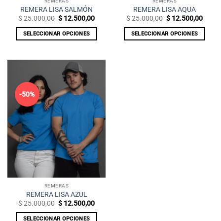
REMERAS
REMERAS
producto
REMERA LISA SALMÓN
REMERA LISA AQUA
El
El
El
El
$
25.000,00
$
12.500,00
$
25.000,00
$
12.500,00
precio
precio
precio
preci
original
actual
original
actua
SELECCIONAR OPCIONES
SELECCIONAR OPCIONES
era:
es:
era:
es:
$ 25.000,00.
$ 12.500,00.
$ 25.000,00.
$ 12.
Este
Este
producto
producto
tiene
tiene
múltiples
múltiples
variantes.
variantes.
-50%
Las
Las
opciones
opciones
se
se
pueden
pueden
elegir
elegir
en
en
la
la
página
página
de
de
REMERAS
producto
producto
REMERA LISA AZUL
El
El
$
25.000,00
$
12.500,00
precio
precio
original
actual
SELECCIONAR OPCIONES