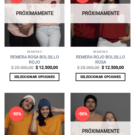
opciones
opciones
se
se
PRÓXIMAMENTE
PRÓXIMAMENTE
pueden
pueden
elegir
elegir
en
en
la
la
página
página
de
de
REMERAS
REMERAS
producto
producto
REMERA ROSA BOLSILLO
REMERA ROJO BOLSILLO
ROJO
ROSA
El
El
El
El
$
25.000,00
$
12.500,00
$
25.000,00
$
12.500,00
precio
precio
precio
preci
original
actual
original
actua
SELECCIONAR OPCIONES
SELECCIONAR OPCIONES
era:
es:
era:
es:
$ 25.000,00.
$ 12.500,00.
$ 25.000,00.
$ 12.
Este
Este
producto
producto
tiene
tiene
múltiples
múltiples
variantes.
variantes.
-50%
-50%
Las
Las
opciones
opciones
se
se
PRÓXIMAMENTE
pueden
pueden