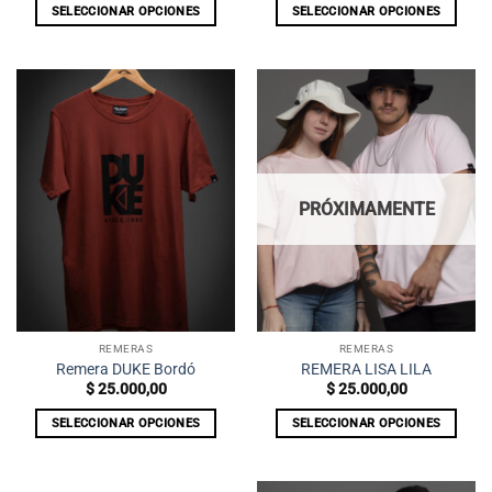
SELECCIONAR OPCIONES
SELECCIONAR OPCIONES
Este
Este
producto
producto
tiene
tiene
múltiples
múltiples
variantes.
variantes.
Las
Las
opciones
opciones
se
se
PRÓXIMAMENTE
pueden
pueden
elegir
elegir
en
en
la
la
página
página
de
de
REMERAS
REMERAS
producto
producto
Remera DUKE Bordó
REMERA LISA LILA
$
25.000,00
$
25.000,00
SELECCIONAR OPCIONES
SELECCIONAR OPCIONES
Este
Este
producto
producto