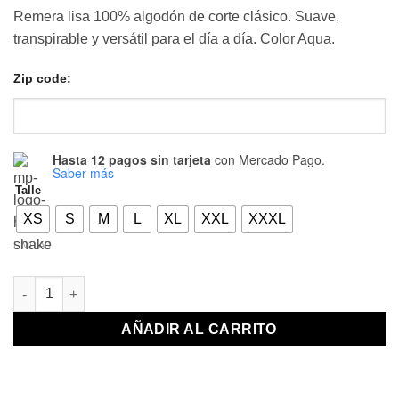
precio
precio
Remera lisa 100% algodón de corte clásico. Suave,
original
actual
transpirable y versátil para el día a día. Color Aqua.
era:
es:
$ 25.000,00.
$ 12.500,00.
Zip code:
Hasta 12 pagos sin tarjeta
con Mercado Pago.
Saber más
Talle
XS
S
M
L
XL
XXL
XXXL
LIMPIAR
REMERA LISA AQUA cantidad
AÑADIR AL CARRITO