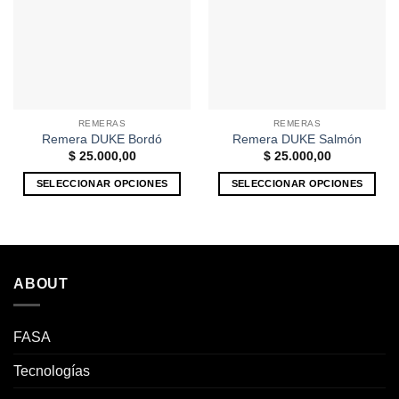
REMERAS
REMERAS
Remera DUKE Bordó
Remera DUKE Salmón
$
25.000,00
$
25.000,00
SELECCIONAR OPCIONES
SELECCIONAR OPCIONES
Este
Este
producto
producto
tiene
tiene
múltiples
múltiples
variantes.
variantes.
ABOUT
Las
Las
opciones
opciones
se
se
FASA
pueden
pueden
Tecnologías
elegir
elegir
en
en