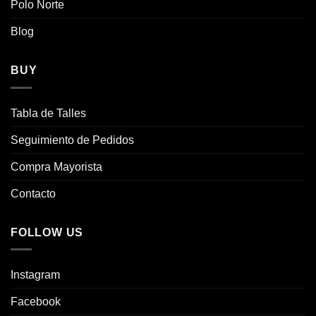
Polo Norte
la
la
página
página
Blog
de
de
producto
producto
BUY
Tabla de Talles
Seguimiento de Pedidos
Compra Mayorista
Contacto
FOLLOW US
Instagram
Facebook