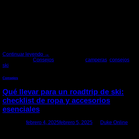
Si este invierno planeas esquiar, hacer snowboard o
simplemente necesitas ropa térmica para nieve, elegir la
campera de ski adecuada es clave para mantenerte
abrigado, seco y cómodo en todo momento. En Duke Online,
somos expertos en ropa técnica de invierno, y ofrecemos
camperas de ski para hombre y mujer diseñadas para la
nieve y […]
Continuar leyendo
→
Publicado en
Consejos
|
Etiquetado
camperas
,
consejos
,
ski
Consejos
Qué llevar para un roadtrip de ski:
checklist de ropa y accesorios
esenciales
Posted on
febrero 4, 2025
febrero 5, 2025
by
Duke Online