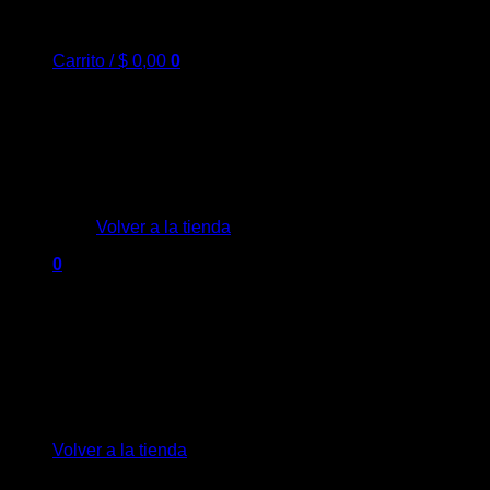
Carrito /
$
0,00
0
No hay productos en el carrito.
Volver a la tienda
0
Carrito
No hay productos en el carrito.
Volver a la tienda