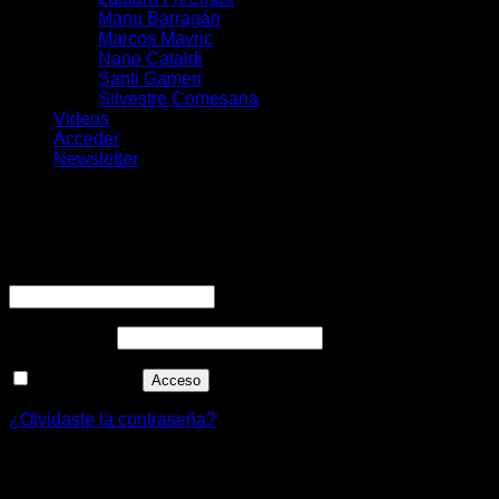
Manu Barragán
Marcos Mavric
Nano Cataldi
Santi Gamen
Silvestre Comesana
Videos
Acceder
Newsletter
Acceder
Obligatorio
Nombre de usuario o correo electrónico
*
Obligatorio
Contraseña
*
Recuérdame
Acceso
¿Olvidaste la contraseña?