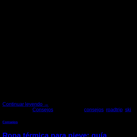
Un roadtrip de ski es la mejor manera de disfrutar de la
montaña con total libertad. Pero para que la experiencia sea
increíble, es clave llevar el equipo adecuado. Si te preguntas
qué ropa y accesorios necesitas para un viaje de ski, aquí
tienes la checklist definitiva para que no te falte nada. En
Duke […]
Continuar leyendo
→
Publicado en
Consejos
|
Etiquetado
consejos
,
roadtrip
,
ski
Consejos
Ropa térmica para nieve: guía