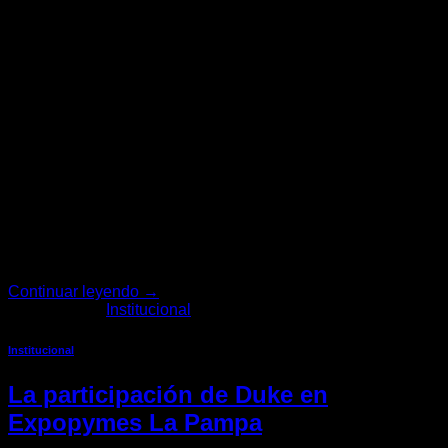
En Duke, no solo nos apasiona el diseño y la fabricación de
indumentaria especializada para actividades de montaña,
sino que también nos comprometemos con el crecimiento y
desarrollo de la comunidad de esquí y andinismo en
Argentina. Desde hace varios años, hemos tenido el honor
de patrocinar y colaborar activamente con la Federación
Argentina de […]
Continuar leyendo
→
Publicado en
Institucional
Institucional
La participación de Duke en
Expopymes La Pampa