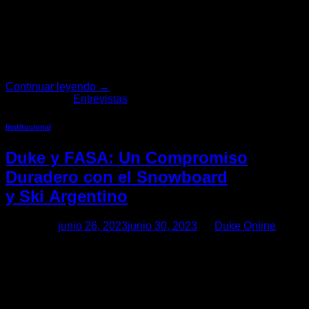
En la vastedad de Bariloche, donde los paisajes son
infinitos, nació Manuel Barragán, un amante de los deportes
de tabla y uno de nuestros riders. Con 23 años de
experiencia en el snowboard y 14 años dedicados al kitesurf,
Manuel ha forjado su vida alrededor de la nieve y el agua.
En esta entrevista exclusiva, […]
Continuar leyendo
→
Publicado en
Entrevistas
Institucional
Duke y FASA: Un Compromiso
Duradero con el Snowboard
y Ski Argentino
Posted on
junio 26, 2023
junio 30, 2023
by
Duke Online