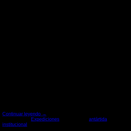
Continuar leyendo
→
Publicado en
Expediciones
|
Etiquetado
antártida
,
institucional