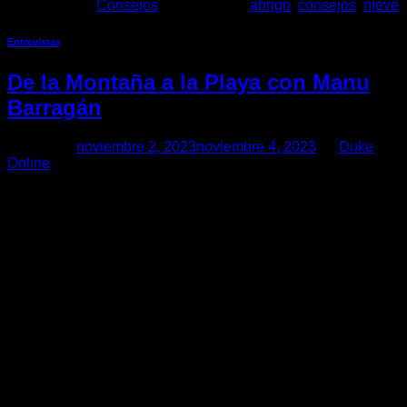
Publicado en
Consejos
|
Etiquetado
abrigo
,
consejos
,
nieve
Entrevistas
De la Montaña a la Playa con Manu
Barragán
Posted on
noviembre 2, 2023
noviembre 4, 2023
by
Duke
Online