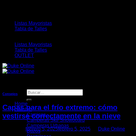
Saltar
ENVÍO GRATIS PARA COMPRAS MAYORES A
al
$190.000 - 3 Y 6 CUOTAS SIN INTERÉS
contenido
Listas Mayoristas
Tabla de Talles
Listas Mayoristas
Tabla de Talles
OUTLET
Buscar
Consejos
por:
Home
Capas para el frío extremo: cómo
Hombre
vestirse correctamente en la nieve
Camisas
Camperas Ski/ Snowboard
Camperas Urbanas
Posted on
febrero 5, 2025
febrero 5, 2025
by
Duke Online
Buzos