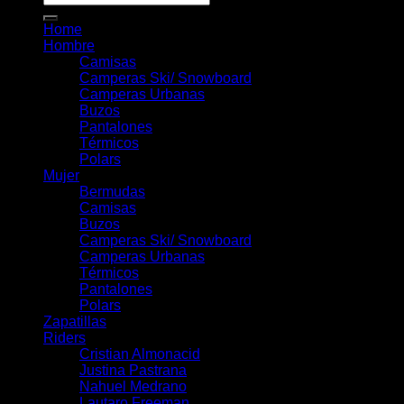
por:
Home
Hombre
Camisas
Camperas Ski/ Snowboard
Camperas Urbanas
Buzos
Pantalones
Térmicos
Polars
Mujer
Bermudas
Camisas
Buzos
Camperas Ski/ Snowboard
Camperas Urbanas
Térmicos
Pantalones
Polars
Zapatillas
Riders
Cristian Almonacid
Justina Pastrana
Nahuel Medrano
Lautaro Freeman