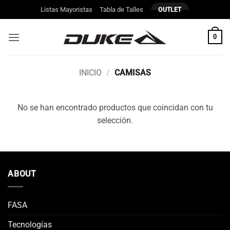
Saltar
Listas Mayoristas
Tabla de Talles
OUTLET
al
contenido
0
INICIO
/
CAMISAS
No se han encontrado productos que coincidan con tu
selección.
ABOUT
FASA
Tecnologías