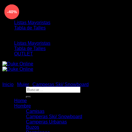
Saltar
ENVÍO GRATIS PARA COMPRAS MAYORES A
-40%
-40%
-40%
-40%
-40%
-40%
-40%
-40%
al
$190.000 - 3 Y 6 CUOTAS SIN INTERÉS
contenido
Listas Mayoristas
Tabla de Talles
Listas Mayoristas
Tabla de Talles
OUTLET
Inicio
/
Mujer
/
Camperas Ski/ Snowboard
Buscar
por:
Home
Hombre
Camisas
Camperas Ski/ Snowboard
Camperas Urbanas
Buzos