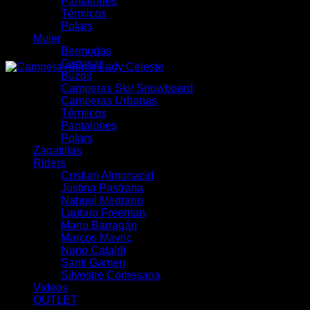
Pantalones
Térmicos
Polars
Mujer
Bermudas
Camisas
Buzos
Camperas Ski/ Snowboard
Camperas Urbanas
Térmicos
Pantalones
Polars
Zapatillas
Riders
Cristian Almonacid
Justina Pastrana
Nahuel Medrano
Lautaro Freeman
Manu Barragán
Marcos Mavric
Nano Cataldi
Santi Gamen
Silvestre Comesana
Videos
OUTLET