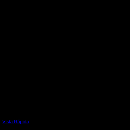
la
página
de
producto
Vista Rápida