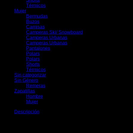
Shorts
Térmicos
Mujer
Bermudas
Buzos
Camisas
Camperas Ski/ Snowboard
Camperas Urbanas
Camperas Urbanas
Pantalones
Polars
Polars
Shorts
Térmicos
Sin categorizar
Sin Género
Remeras
Zapatillas
Hombre
Mujer
Descripción
Campera Alerce Lady: tecnología
Hydrotex® MultiFlex® 2.5