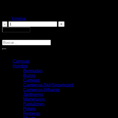
M
Talle
L
XL
Limpiar
Campera
Alerce
Añadir al carrito
Lady
Buscar
Celeste
Buscar
cantidad
por:
Categorías
Camisas
Hombre
Bermudas
Buzos
Camisas
Camperas Ski/ Snowboard
Camperas Urbanas
Jardineros
Mamelucos
Pantalones
Polars
Remeras