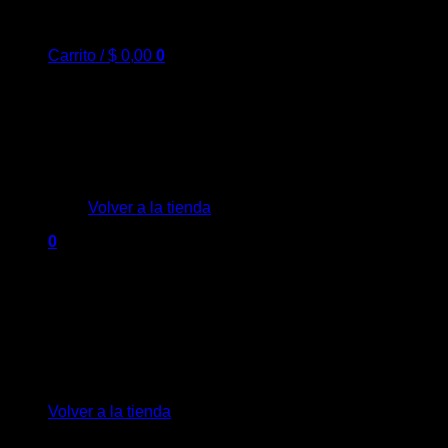
Carrito /
$
0,00
0
No hay productos en el carrito.
Volver a la tienda
0
Carrito
No hay productos en el carrito.
Volver a la tienda