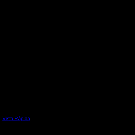
página
de
producto
Vista Rápida
Mujer