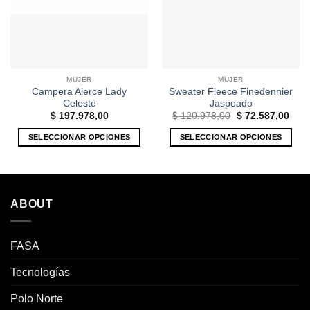
MUJER
MUJER
Campera Alerce Lady
Sweater Fleece Finedennier
Celeste
Jaspeado
El
El
$
197.978,00
$
120.978,00
$
72.587,00
precio
prec
original
actu
SELECCIONAR OPCIONES
SELECCIONAR OPCIONES
era:
es:
$ 120.978,00.
$ 72
Este
Este
producto
producto
tiene
tiene
múltiples
múltiples
ABOUT
variantes.
variantes.
Las
Las
opciones
opciones
FASA
se
se
pueden
pueden
Tecnologías
elegir
elegir
Polo Norte
en
en