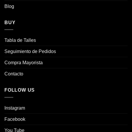
la
la
Blog
página
página
de
de
producto
producto
BUY
Tabla de Talles
Seguimiento de Pedidos
Compra Mayorista
Contacto
FOLLOW US
Instagram
Facebook
You Tube