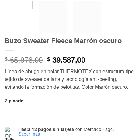
Buzo Sweater Fleece Marrón oscuro
El
El
65.978,00
39.587,00
$
$
precio
precio
Línea de abrigo en polar THERMOTEX con estructura tipo
original
actual
tejido de sweater de lana y tecnología anti-peeling,
era:
es:
evitando la formación de pelotitas. Color Marrón oscuro.
$ 65.978,00.
$ 39.587,00.
Zip code:
Hasta 12 pagos sin tarjeta
con Mercado Pago.
Saber más
Talle