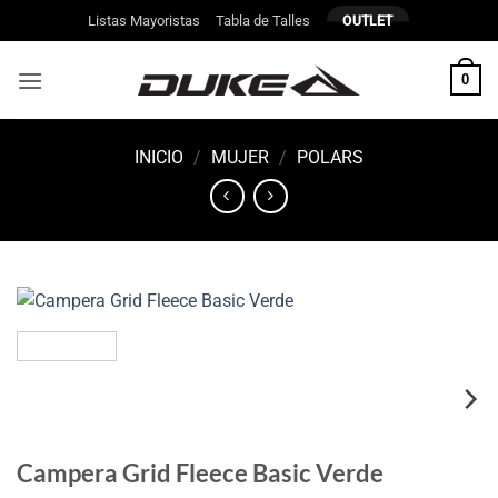
Saltar
Listas Mayoristas
Tabla de Talles
OUTLET
al
contenido
0
INICIO
/
MUJER
/
POLARS
Campera Grid Fleece Basic Verde