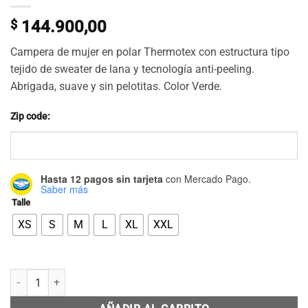
$
144.900,00
Campera de mujer en polar Thermotex con estructura tipo
tejido de sweater de lana y tecnología anti-peeling.
Abrigada, suave y sin pelotitas. Color Verde.
Zip code:
Hasta 12 pagos sin tarjeta
con Mercado Pago.
Saber más
Talle
XS
S
M
L
XL
XXL
Campera Grid Fleece Basic Verde cantidad