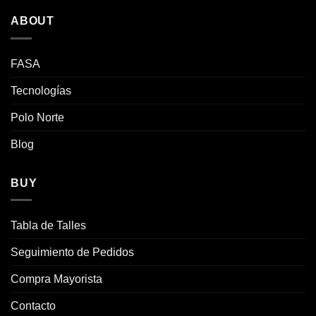
múltiples
múltiples
variantes.
variantes.
ABOUT
Las
Las
opciones
opciones
se
se
FASA
pueden
pueden
Tecnologías
elegir
elegir
en
en
Polo Norte
la
la
página
página
Blog
de
de
producto
producto
BUY
Tabla de Talles
Seguimiento de Pedidos
Compra Mayorista
Contacto