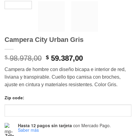
Campera City Urban Gris
El
El
98.978,00
59.387,00
$
$
precio
precio
Campera de hombre con diseño bicapa e interior de red,
original
actual
liviana y transpirable. Cuello tipo camisa con broches,
era:
es:
ajuste en cintura y materiales resistentes. Color Gris.
$ 98.978,00.
$ 59.387,00.
Zip code:
Hasta 12 pagos sin tarjeta
con Mercado Pago.
Saber más
Talle