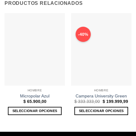
PRODUCTOS RELACIONADOS
-40%
HOMBRE
HOMBRE
Micropolar Azul
Campera University Green
El
El
$
65.900,00
$
333.333,00
$
199.999,99
precio
prec
original
actu
SELECCIONAR OPCIONES
SELECCIONAR OPCIONES
era:
es:
$ 333.333,00.
$ 19
Este
Este
producto
producto
tiene
tiene