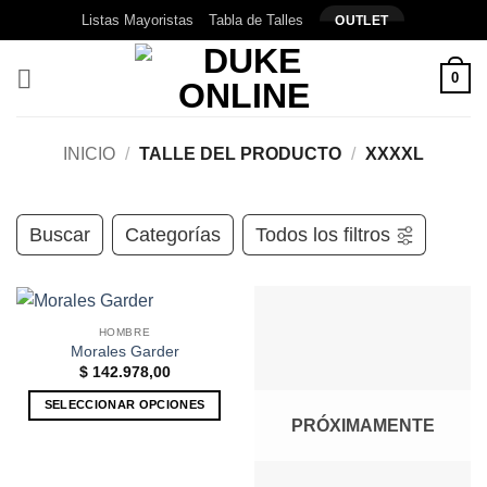
Saltar
Listas Mayoristas
Tabla de Talles
OUTLET
al
contenido
0
INICIO
/
TALLE DEL PRODUCTO
/
XXXXL
Buscar
Categorías
Todos los filtros
HOMBRE
Morales Garder
$
142.978,00
SELECCIONAR OPCIONES
PRÓXIMAMENTE
Este
producto
tiene