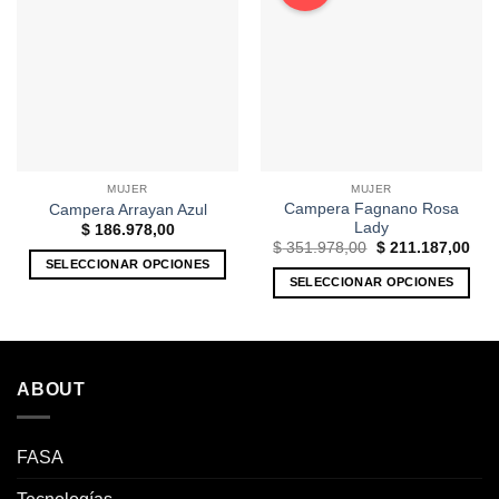
MUJER
MUJER
Campera Fagnano Rosa
Campera Arrayan Azul
Lady
$
186.978,00
El
El
$
351.978,00
$
211.187,00
precio
prec
SELECCIONAR OPCIONES
original
actu
SELECCIONAR OPCIONES
Este
era:
es:
$ 351.978,00.
$ 21
Este
producto
producto
tiene
tiene
múltiples
múltiples
variantes.
ABOUT
variantes.
Las
Las
opciones
opciones
se
FASA
se
pueden
pueden