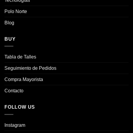
Tecnologías
elegir
elegir
en
Polo Norte
en
la
la
página
Blog
página
de
de
producto
producto
BUY
Tabla de Talles
Seguimiento de Pedidos
Compra Mayorista
Contacto
FOLLOW US
Instagram