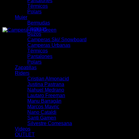
Pantalones
Térmicos
Polars
Mujer
Bermudas
Camisas
Buzos
Camperas Ski/ Snowboard
Camperas Urbanas
Térmicos
Pantalones
Polars
Zapatillas
Riders
Cristian Almonacid
Justina Pastrana
Nahuel Medrano
Lautaro Freeman
Manu Barragán
Marcos Mavric
Nano Cataldi
Santi Gamen
Silvestre Comesana
Videos
OUTLET