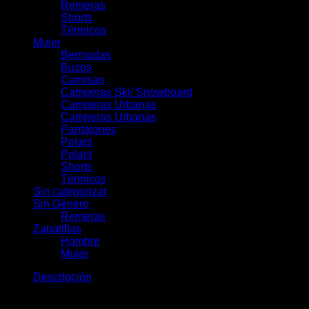
Remeras
Shorts
Térmicos
Mujer
Bermudas
Buzos
Camisas
Camperas Ski/ Snowboard
Camperas Urbanas
Camperas Urbanas
Pantalones
Polars
Polars
Shorts
Térmicos
Sin categorizar
Sin Género
Remeras
Zapatillas
Hombre
Mujer
Descripción
Campera Traful: clásica, resistente y