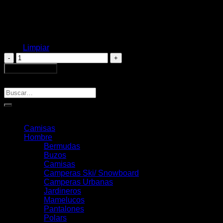
L
Talle
XL
XXL
XXXL
Limpiar
Campera
Traful
Añadir al carrito
Green
Buscar
cantidad
Buscar
por:
Categorías
Camisas
Hombre
Bermudas
Buzos
Camisas
Camperas Ski/ Snowboard
Camperas Urbanas
Jardineros
Mamelucos
Pantalones
Polars