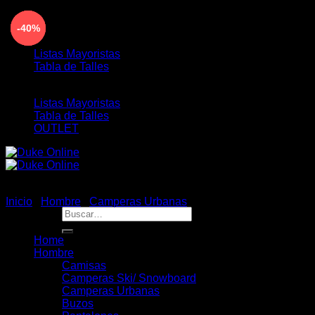
Saltar
ENVÍO GRATIS PARA COMPRAS MAYORES A
-22%
-22%
-40%
-40%
al
$190.000 - 3 Y 6 CUOTAS SIN INTERÉS
contenido
Listas Mayoristas
Tabla de Talles
Listas Mayoristas
Tabla de Talles
OUTLET
Inicio
/
Hombre
/
Camperas Urbanas
Buscar
por:
Home
Hombre
Camisas
Camperas Ski/ Snowboard
Camperas Urbanas
Buzos