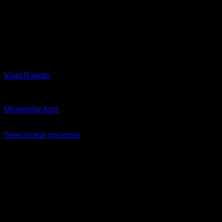
Vista Rápida
Hombre
Micropolar Azul
$
65.900,00
Seleccionar opciones
Este
producto
tiene
múltiples
variantes.
Las
opciones
se
pueden