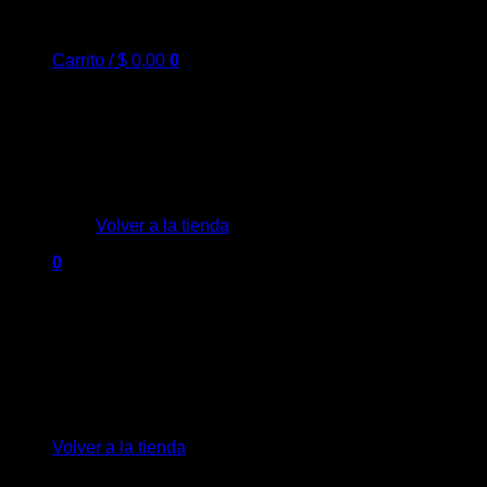
Carrito /
$
0,00
0
No hay productos en el carrito.
Volver a la tienda
0
Carrito
No hay productos en el carrito.
Volver a la tienda