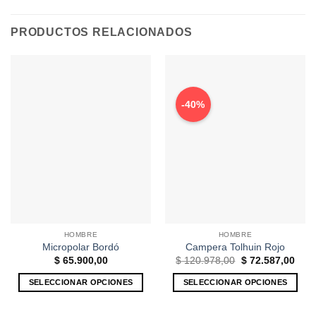
PRODUCTOS RELACIONADOS
-40%
HOMBRE
HOMBRE
Micropolar Bordó
Campera Tolhuin Rojo
El
El
$
65.900,00
$
120.978,00
$
72.587,00
precio
prec
original
actu
SELECCIONAR OPCIONES
SELECCIONAR OPCIONES
era:
es:
$ 120.978,00.
$ 72
Este
Este
producto
producto