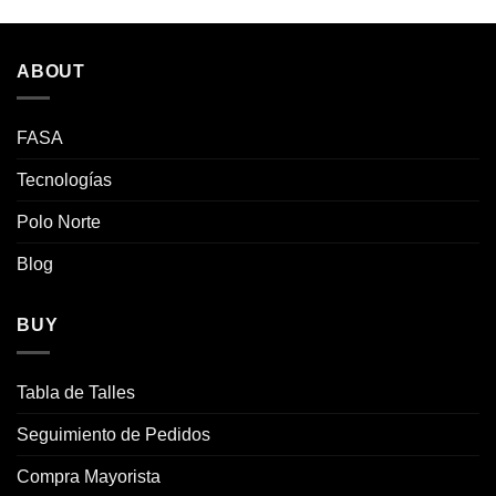
tiene
tiene
múltiples
múltiples
variantes.
variantes.
ABOUT
Las
Las
opciones
opciones
se
se
FASA
pueden
pueden
Tecnologías
elegir
elegir
en
en
Polo Norte
la
la
página
página
Blog
de
de
producto
producto
BUY
Tabla de Talles
Seguimiento de Pedidos
Compra Mayorista