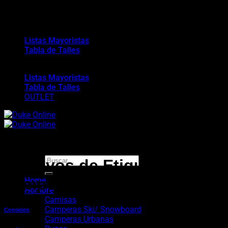
Saltar
ENVÍO GRATIS PARA COMPRAS MAYORES A
al
$190.000 - 3 Y 6 CUOTAS SIN INTERÉS
contenido
Listas Mayoristas
Tabla de Talles
Listas Mayoristas
Tabla de Talles
OUTLET
Buscar
Archivos de Etiquetas:
por:
camperas
Home
Hombre
Camisas
Camperas Ski/ Snowboard
Consejos
Camperas Urbanas