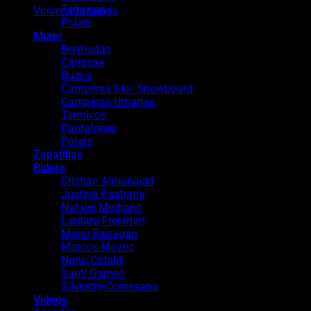
Térmicos
Volver a la tienda
Polars
Mujer
Bermudas
Camisas
Buzos
Camperas Ski/ Snowboard
Camperas Urbanas
Térmicos
Pantalones
Polars
Zapatillas
Riders
Cristian Almonacid
Justina Pastrana
Nahuel Medrano
Lautaro Freeman
Manu Barragán
Marcos Mavric
Nano Cataldi
Santi Gamen
Silvestre Comesana
Videos