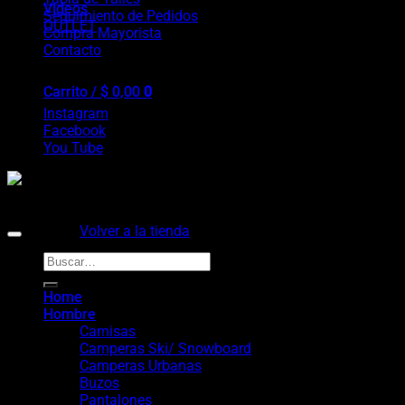
Videos
Seguimiento de Pedidos
OUTLET
Compra Mayorista
Contacto
Follow Us
Carrito /
$
0,00
0
Instagram
Facebook
You Tube
No hay productos en el carrito.
Copyright 2026 ©
Duke Online
Volver a la tienda
Buscar
0
por:
Carrito
Home
Hombre
Camisas
Camperas Ski/ Snowboard
Camperas Urbanas
Buzos
No hay productos en el carrito.
Pantalones