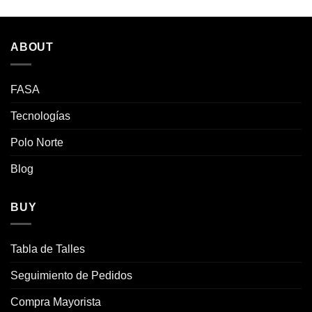
producto
producto
tiene
tiene
múltiples
múltiples
ABOUT
variantes.
variantes.
Las
Las
opciones
opciones
FASA
se
se
pueden
pueden
Tecnologías
elegir
elegir
Polo Norte
en
en
la
la
Blog
página
página
de
de
producto
producto
BUY
Tabla de Talles
Seguimiento de Pedidos
Compra Mayorista