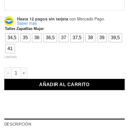
Hasta 12 pagos sin tarjeta
con Mercado Pago.
Saber más
Talles Zapatllas Mujer
34,5
35
36
36,5
37
37,5
38
39
39,5
41
LIMPIAR
Limay Brown cantidad
AÑADIR AL CARRITO
DESCRIPCIÓN