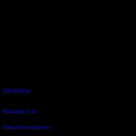
Vista Rápida
Hombre
Micropolar Azul
$
65.900,00
Seleccionar opciones
Este