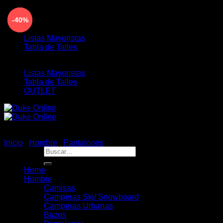
Saltar
ENVÍO GRATIS PARA COMPRAS MAYORES A
-18%
-40%
-40%
-22%
-40%
al
$190.000 - 3 Y 6 CUOTAS SIN INTERÉS
contenido
Listas Mayoristas
Tabla de Talles
Listas Mayoristas
Tabla de Talles
OUTLET
Inicio
/
Hombre
/
Pantalones
Buscar
por:
Home
Hombre
Camisas
Camperas Ski/ Snowboard
Camperas Urbanas
Buzos