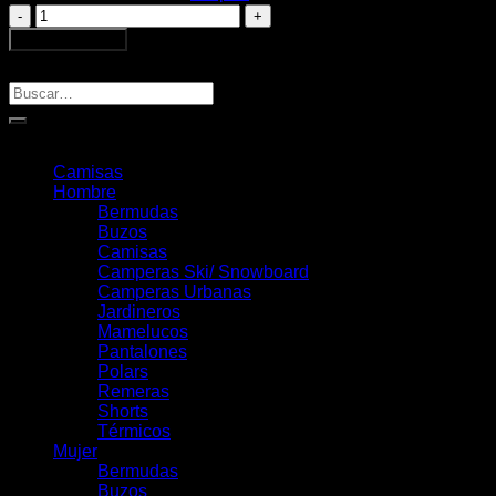
Huski
Pant
Añadir al carrito
Green
Buscar
cantidad
Buscar
por:
Categorías
Camisas
Hombre
Bermudas
Buzos
Camisas
Camperas Ski/ Snowboard
Camperas Urbanas
Jardineros
Mamelucos
Pantalones
Polars
Remeras
Shorts
Térmicos
Mujer
Bermudas
Buzos