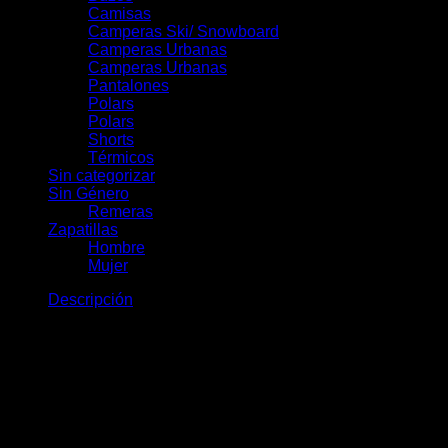
Camisas
Camperas Ski/ Snowboard
Camperas Urbanas
Camperas Urbanas
Pantalones
Polars
Polars
Shorts
Térmicos
Sin categorizar
Sin Género
Remeras
Zapatillas
Hombre
Mujer
Descripción
Huski Pant: rendimiento técnico para
la montaña
El Huski Pant de Duke es un pantalón outdoor de alto
rendimiento, diseñado para acompañarte en las exigencias