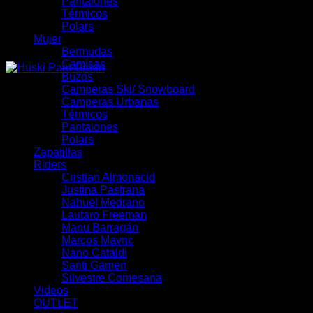
Pantalones
Térmicos
Polars
Mujer
Bermudas
Camisas
Buzos
Camperas Ski/ Snowboard
Camperas Urbanas
Térmicos
Pantalones
Polars
Zapatillas
Riders
Cristian Almonacid
Justina Pastrana
Nahuel Medrano
Lautaro Freeman
Manu Barragán
Marcos Mavric
Nano Cataldi
Santi Gamen
Silvestre Comesana
Videos
OUTLET