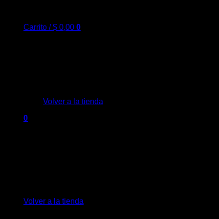
Carrito /
$
0,00
0
No hay productos en el carrito.
Volver a la tienda
0
Carrito
No hay productos en el carrito.
Volver a la tienda