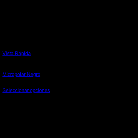
Vista Rápida
Hombre
Micropolar Negro
$
65.900,00
Seleccionar opciones
Este
producto
tiene
múltiples
variantes.
Las
opciones
se