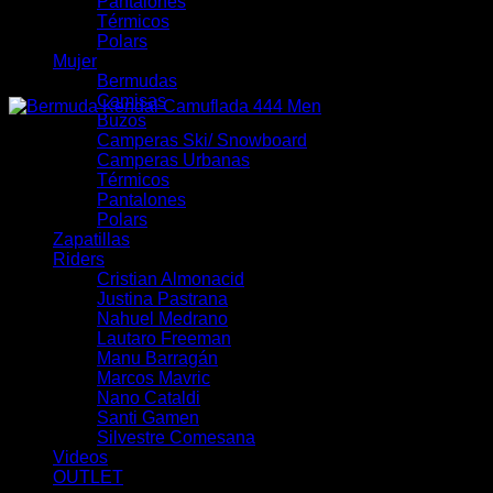
Pantalones
Térmicos
Polars
Mujer
Bermudas
Camisas
Buzos
Camperas Ski/ Snowboard
Camperas Urbanas
Térmicos
Pantalones
Polars
Zapatillas
Riders
Cristian Almonacid
Justina Pastrana
Nahuel Medrano
Lautaro Freeman
Manu Barragán
Marcos Mavric
Nano Cataldi
Santi Gamen
Silvestre Comesana
Videos
OUTLET