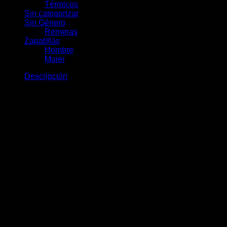
Térmicos
Sin categorizar
Sin Género
Remeras
Zapatillas
Hombre
Mujer
Descripción
Bermuda Kendal Hombre: la
comodidad del verano en una sola
prenda
La Bermuda Kendal está pensada para esos días en los que
el calor manda y lo único que querés es estar cómodo sin
descuidar el estilo. Es la bermuda versátil que resuelve el
guardarropa de verano: la usás para salir, para el día a día o
para cualquier plan al aire libre, y siempre queda bien.
Pensada para moverte
Su diseño prioriza la libertad de movimiento y el confort