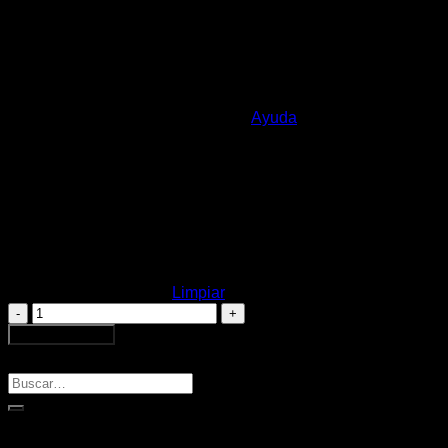
Inicia sesión en Mercado Pago.
3
Elige la cantidad de pagos que se adapten mejor a ti ¡y listo!
Crédito sujeto a aprobación.
¿Tienes dudas? Consulta nuestra
Ayuda
.
30
32
34
Talle Pantalón Adulto
36
38
40
Limpiar
Bermuda
Kendal
Añadir al carrito
Camuflada
Buscar
444
Buscar
Men
por:
cantidad
Categorías