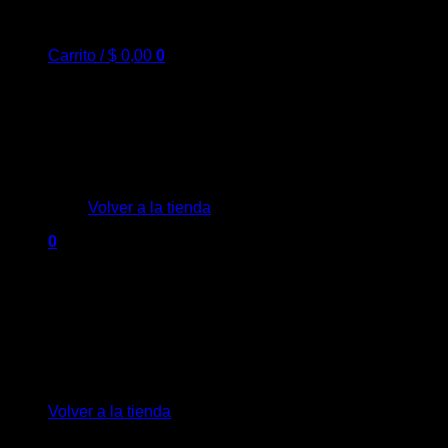
Carrito /
$
0,00
0
No hay productos en el carrito.
Volver a la tienda
0
Carrito
No hay productos en el carrito.
Volver a la tienda