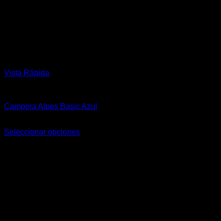
Vista Rápida
Hombre
Campera Alpes Basic Azul
$
144.900,00
Seleccionar opciones
Este
producto
tiene
múltiples
variantes.
Las
opciones
se
pueden
elegir