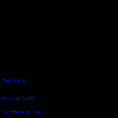
Vista Rápida
Hombre
Micropolar Bordó
$
65.900,00
Seleccionar opciones
Este