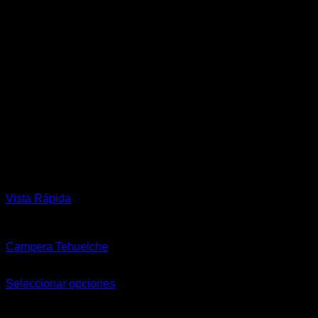
Vista Rápida
Hombre
Campera Tehuelche
$
153.978,00
Seleccionar opciones
Este
producto