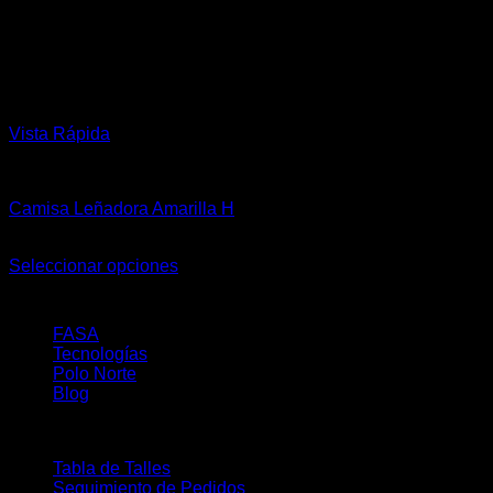
Vista Rápida
Camisas
Camisa Leñadora Amarilla H
El
El
$
54.900,00
$
32.940,00
precio
precio
Seleccionar opciones
Este
original
actual
About
producto
era:
es:
tiene
$ 54.900,00.
$ 32.940,00.
FASA
múltiples
Tecnologías
variantes.
Polo Norte
Las
Blog
opciones
se
Buy
pueden
elegir
Tabla de Talles
en
Seguimiento de Pedidos