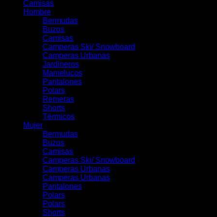
Camisas
Hombre
Bermudas
Buzos
Camisas
Camperas Ski/ Snowboard
Camperas Urbanas
Jardineros
Mamelucos
Pantalones
Polars
Remeras
Shorts
Térmicos
Mujer
Bermudas
Buzos
Camisas
Camperas Ski/ Snowboard
Camperas Urbanas
Camperas Urbanas
Pantalones
Polars
Polars
Shorts