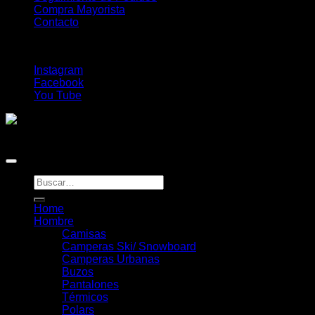
la
Compra Mayorista
página
Contacto
de
producto
Follow Us
Instagram
Facebook
You Tube
Copyright 2026 ©
Duke Online
Buscar
por:
Home
Hombre
Camisas
Camperas Ski/ Snowboard
Camperas Urbanas
Buzos
Pantalones
Térmicos
Polars