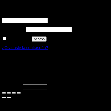
Acceder
Obligatorio
Nombre de usuario o correo electrónico
*
Obligatorio
Contraseña
*
Recuérdame
Acceso
¿Olvidaste la contraseña?
Bermuda Kendal Camuflada 444 Men
$
83.578,00
Select options