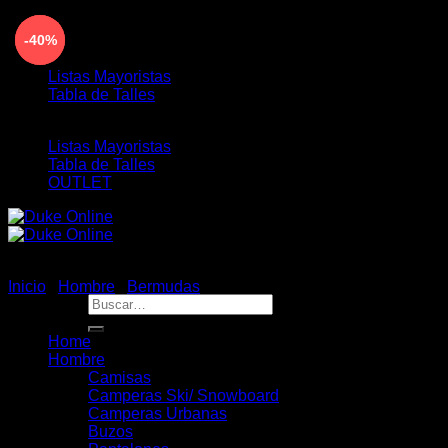
Saltar
ENVÍO GRATIS PARA COMPRAS MAYORES A
-22%
-40%
-40%
al
$190.000 - 3 Y 6 CUOTAS SIN INTERÉS
contenido
Listas Mayoristas
Tabla de Talles
Listas Mayoristas
Tabla de Talles
OUTLET
Inicio
/
Hombre
/
Bermudas
Buscar
por:
Home
Hombre
Camisas
Camperas Ski/ Snowboard
Camperas Urbanas
Buzos