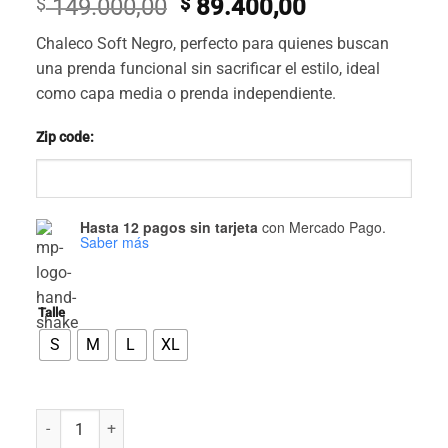
El
El
$
149.000,00
$
89.400,00
precio
precio
Chaleco Soft Negro, perfecto para quienes buscan
original
actual
una prenda funcional sin sacrificar el estilo, ideal
era:
es:
como capa media o prenda independiente.
$ 149.000,00.
$ 89.400,00.
Zip code:
Hasta 12 pagos sin tarjeta
con Mercado Pago.
Saber más
Talle
S
M
L
XL
Chaleco Soft Negro cantidad